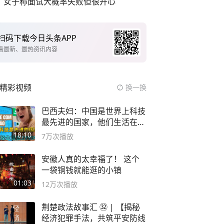
女子称面试大概率失败但很开心
扫码下载今日头条APP
看最新、最热资讯内容
精彩视频
换一换
巴西夫妇：中国是世界上科技
最先进的国家，他们生活在
2999年
18:10
7万
次播放
安徽人真的太幸福了！ 这个
一袋铜钱就能逛的小镇
01:03
12万
次播放
荆楚政法故事汇 ㉜ | 【揭秘
经济犯罪手法，共筑平安防线