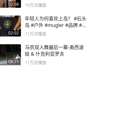
02:08
10万
次播放
年轻人为何喜欢上岛？ #石头
岛 #户外 #mugler #品牌 #足
球流氓
02:02
11万
次播放
马农双人舞最后一幕-奥西波
娃 & 什克利亚罗夫
08:55
11万
次播放