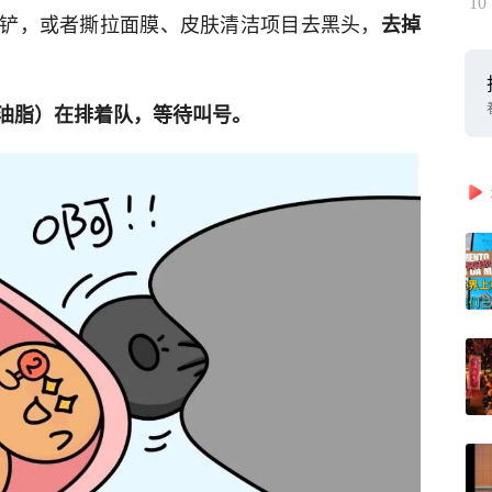
10
铲，或者撕拉面膜、皮肤清洁项目去黑头，
去掉
油脂）在排着队，等待叫号。