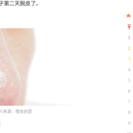
子第二天脱皮了。
1
2
3
4
5
6
7
片来源：图虫创意
8
9
！