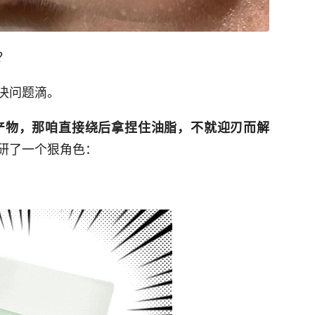
？
决问题滴。
产物，那咱直接绕后拿捏住油脂，不就迎刃而解
研了一个狠角色：