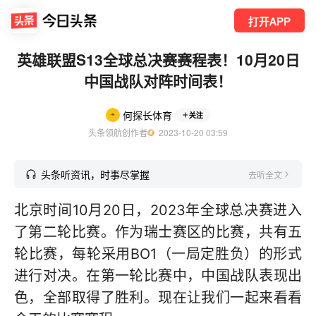
打开APP
英雄联盟S13全球总决赛赛程表！10月20日
中国战队对阵时间表！
何探长体育
关注
头条领航创作者
  2023-10-20 03:59
头条听资讯，时事尽掌握
去听全文
北京时间10月20日，2023年全球总决赛进入
了第二轮比赛。作为瑞士赛区的比赛，共有五
轮比赛，每轮采用BO1（一局定胜负）的形式
进行对决。在第一轮比赛中，中国战队表现出
色，全部取得了胜利。现在让我们一起来看看