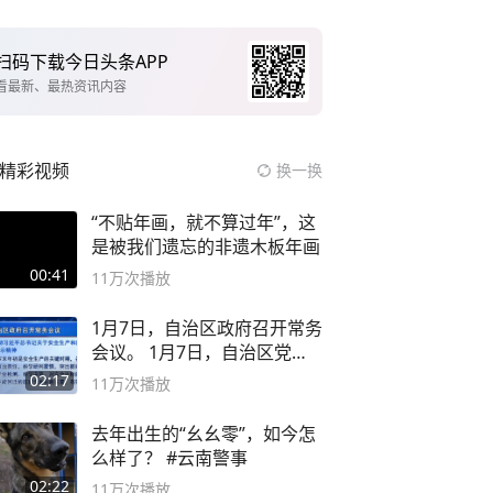
扫码下载今日头条APP
看最新、最热资讯内容
精彩视频
换一换
“不贴年画，就不算过年”，这
是被我们遗忘的非遗木板年画
00:41
11万
次播放
1月7日，自治区政府召开常务
会议。 1月7日，自治区党委
副书记
02:17
11万
次播放
去年出生的“幺幺零”，如今怎
么样了？ #云南警事
02:22
11万
次播放