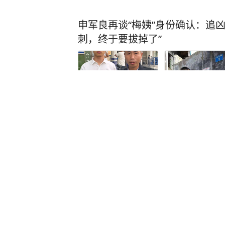
申军良再谈“梅姨”身份确认：追凶
刺，终于要拔掉了”
大河报
10
评论
8小时前
被拐儿童家属：梅姨”已是老年人
满75周岁或不适用死刑
上观新闻
前天08:27