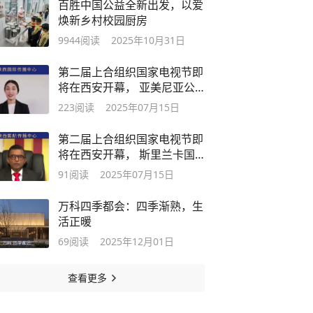
百胜中国公益全新出发，以爱
焕新乡村校园厨房
9944
阅读
2025年10月31日
第二届上合组织国家电视节即
将在西安开幕， 亚美尼亚公
共电视公司国际关系部专家视
223
阅读
2025年07月15日
频祝贺。
第二届上合组织国家电视节即
将在西安开幕， 斯里兰卡国
家电视台主席视频祝贺。
91
阅读
2025年07月15日
万科四季都会：四季渐熟，生
活正暖
69
阅读
2025年12月01日
查看更多