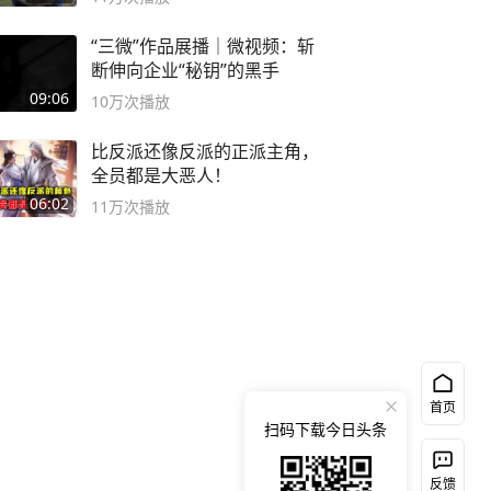
“三微”作品展播｜微视频：斩
断伸向企业“秘钥”的黑手
09:06
10万
次播放
比反派还像反派的正派主角，
全员都是大恶人！
06:02
11万
次播放
首页
扫码下载今日头条
反馈