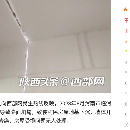
1
2
3
4
5
6
7
向西部网民生热线反映，2023年8月渭南市临渭
8
导致路面坍塌，致使村民房屋地基下沉，墙体开
9
修缮，房屋受损问题无人处理。
10