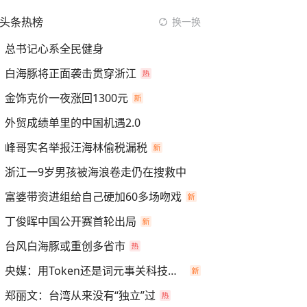
头条热榜
换一换
总书记心系全民健身
白海豚将正面袭击贯穿浙江
金饰克价一夜涨回1300元
外贸成绩单里的中国机遇2.0
峰哥实名举报汪海林偷税漏税
浙江一9岁男孩被海浪卷走仍在搜救中
富婆带资进组给自己硬加60多场吻戏
丁俊晖中国公开赛首轮出局
台风白海豚或重创多省市
央媒：用Token还是词元事关科技话语权
郑丽文：台湾从来没有“独立”过