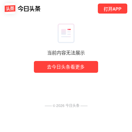
打开APP
当前内容无法展示
去今日头条看更多
—— ©
2026
今日头条
——