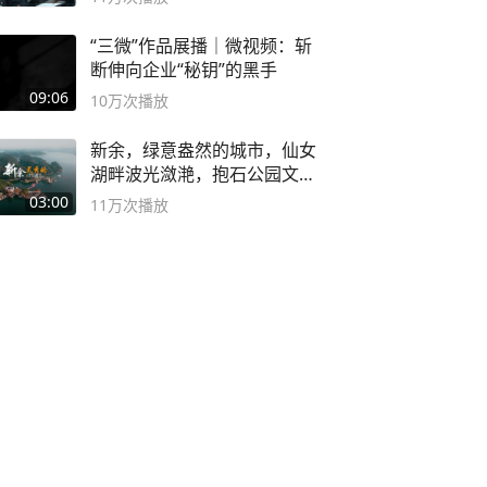
“三微”作品展播｜微视频：斩
断伸向企业“秘钥”的黑手
09:06
10万
次播放
新余，绿意盎然的城市，仙女
湖畔波光潋滟，抱石公园文化
深邃……
03:00
11万
次播放