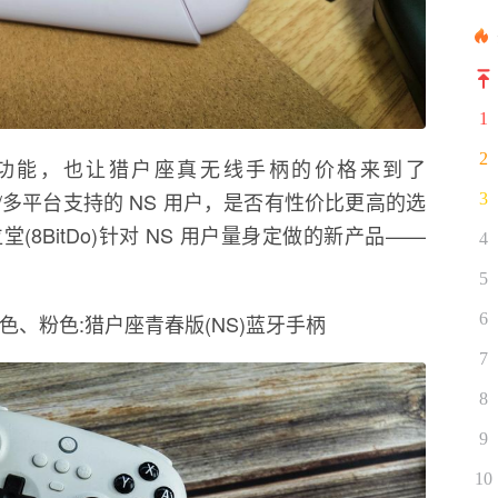
1
2
功能，也让猎户座真无线手柄的价格来到了
座/多平台支持的 NS 用户，是否有性价比更高的选
3
8BitDo)针对 NS 用户量身定做的新产品——
4
5
色、粉色:猎户座青春版(NS)蓝牙手柄
6
7
8
9
10