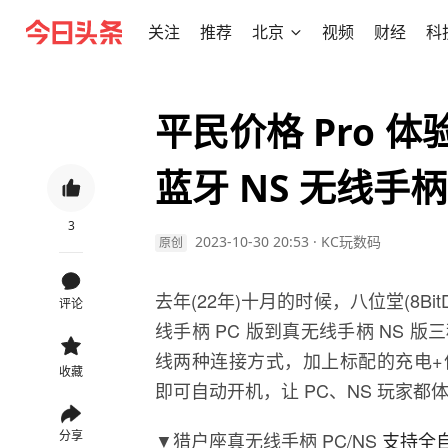
关注
推荐
北京
视频
财经
科
平民价格 Pro 
蓝牙 NS 无线手
3
2023-10-30 20:53
·
KC玩数码
原创
去年(22年)十月的时候，八位堂(8B
评论
线手柄 PC 版到真无线手柄 NS 版
线两种连接方式，加上标配的充电+
收藏
即可自动开机，让 PC、NS 玩家
分享
▼猎户座真无线手柄 PC/NS
支持全