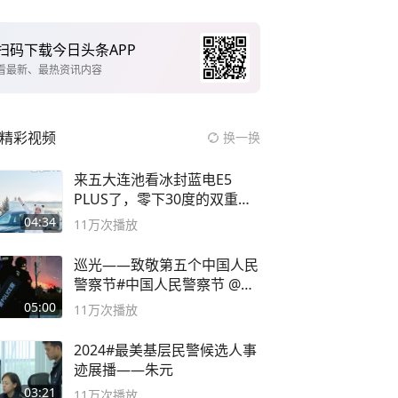
扫码下载今日头条APP
看最新、最热资讯内容
精彩视频
换一换
来五大连池看冰封蓝电E5
PLUS了，零下30度的双重冰
封40小时全录
04:34
11万
次播放
巡光——致敬第五个中国人民
警察节#中国人民警察节 @抖
音小助手
05:00
11万
次播放
2024#最美基层民警候选人事
迹展播——朱元
03:21
11万
次播放