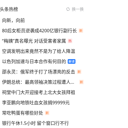
头条热榜
换一换
向新，向前
80后女柜员逆袭成4200亿银行副行长
“梅姨”真名曝光 对话受害者家属
空调发明出来竟然不是为了给人降温
以色列加速与日本合作有何目的
邵永灵：俄军终于打了场漂亮的反击
伊朗总统：最高领袖决策过程遭人利用
祠堂中门大开迎接考上北大女孩拜祖
李亚鹏向地铁吐血女孩捐99999元
常吃鸭蛋有哪些好处
银行午休1.5小时 留个窗口行不行