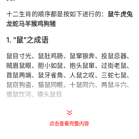
十二生肖的顺序都是按如下进行的：
鼠牛虎兔
龙蛇马羊猴鸡狗猪
1. "鼠"之成语
鼠目寸光、鼠肚鸡肠、鼠窜狼奔、投鼠忌器、
贼眉鼠眼、胆小如鼠、抱头鼠窜、过街老鼠、
首鼠两端、鼠牙雀角、人鼠之叹、三蛇七鼠、
鼠窃狗盗、猫鼠同眠、十鼠同穴、两鼠斗穴、
偃鼠饮河、獐头鼠目
以下为部分成语释义：
点击查看完整内容
--猫鼠同眠：意思是猫同老鼠睡在一起，比喻
官吏失职，包庇下属干坏事，也比喻上下狼狈