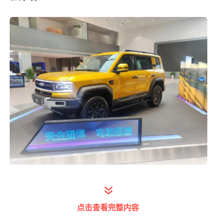
豹5是比亚迪旗下方程豹品牌第一个采用DMO超级混
动越野平台的量产车型，新车官方定位“全场景超级混
点击查看完整内容