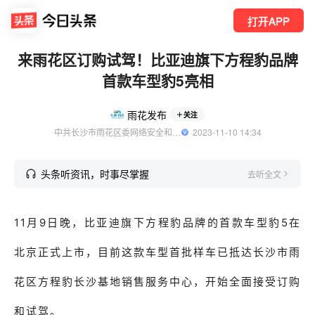
打开APP
来雨花区订购试驾！比亚迪旗下方程豹品牌
首款车型豹5亮相
雨花发布
关注
中共长沙市雨花区委网络安全和信息化委员会办公室官方账号
  2023-11-10 14:34
头条听资讯，时事尽掌握
去听全文
11月9日晚，比亚迪旗下方程豹品牌的首款车型豹5在
北京正式上市，目前这款车型首批样车已抵达长沙市雨
花区方程豹长沙基地销售服务中心，开始全面接受订购
和试驾。