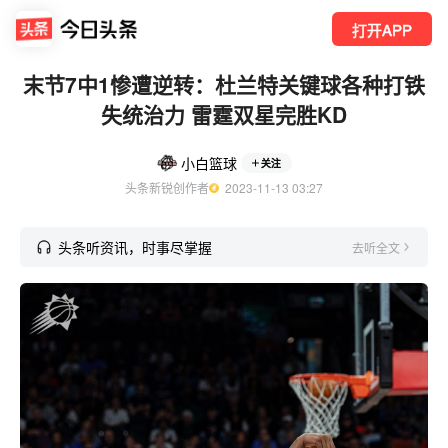
打开APP
末节7中1惨遭逆转：杜兰特关键球各种打铁
失统治力 雷霆双星完胜KD
小白篮球
关注
头条新锐创作者
  2023-11-13 03:27
头条听资讯，时事尽掌握
去听全文