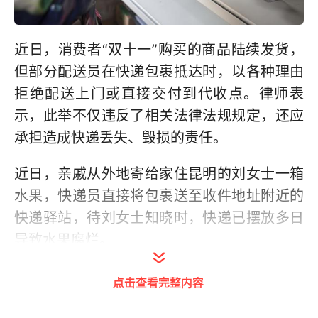
近日，消费者“双十一”购买的商品陆续发货，
但部分配送员在快递包裹抵达时，以各种理由
拒绝配送上门或直接交付到代收点。律师表
示，此举不仅违反了相关法律法规规定，还应
承担造成快递丢失、毁损的责任。
近日，亲戚从外地寄给家住昆明的刘女士一箱
水果，快递员直接将包裹送至收件地址附近的
快递驿站，待刘女士知晓时，快递已摆放多日
导致水果腐烂。
12日，昆明市官渡区市民陈先生收到送货电
点击查看完整内容
话，快递员表示，因“双十一”快递较多无法送