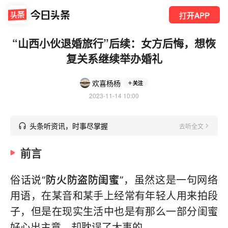
打开APP
“山西小伙退婚旅行”后续：女方后悔，想恢
复关系继续举办婚礼
欢喜杨杨
关注
2023-11-14 10:00
头条听资讯，时事尽掌握
去听全文
前言
俗话说“
防火防盗防闺蜜
”，虽然这是一句网络
用语，在某音和某手上经常有年轻人用来拍段
子，但是在现实生活中也是有那么一部分闺蜜
好心出主意，却耽误了大事的。