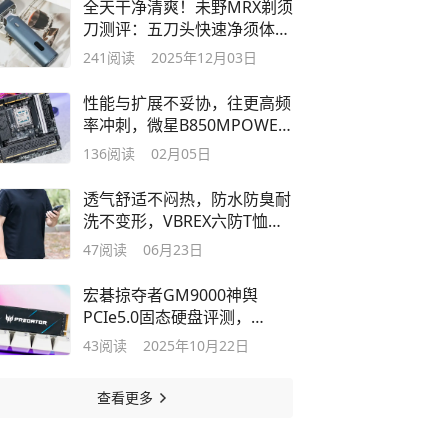
全天干净清爽！未野MRX剃须
刀测评：五刀头快速净须体验
赛千元款
241
阅读
2025年12月03日
性能与扩展不妥协，往更高频
率冲刺，微星B850MPOWER
主板评测
136
阅读
02月05日
透气舒适不闷热，防水防臭耐
洗不变形，VBREX六防T恤体
验
47
阅读
06月23日
宏碁掠夺者GM9000神舆
PCIe5.0固态硬盘评测，
14GB/s！性能全释放
43
阅读
2025年10月22日
查看更多