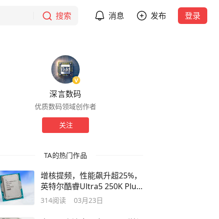
搜索
消息
发布
登录
深言数码
优质数码领域创作者
关注
TA的热门作品
增核提频，性能飙升超25%，
英特尔酷睿Ultra5 250K Plus
处理器测评
314
阅读
03月23日