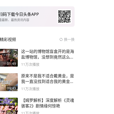
扫码下载今日头条APP
看最新、最热资讯内容
精彩视频
换一换
这一站的博物馆盲盒开的是海
盐博物馆，没想到竟然这么好
逛！
01:49
11万
次播放
原来不是我不适合戴黄金，是
我一直没找到适合我的黄金
😭
00:49
11万
次播放
【姆罗解析】深度解析《灵魂
骇客2》剧情缘何惊艳
21:25
11万
次播放