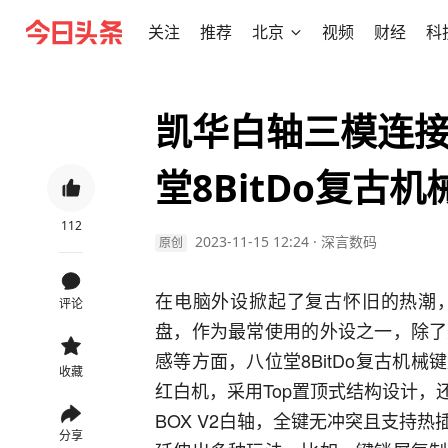
关注
推荐
北京
视频
财经
科
凯华白轴三模连
堂8BitDo复古
112
2023-11-15 12:24
·
深言数码
原创
在电脑外设掀起了复古怀旧的热潮
评论
盘，作为最常使用的外设之一，除了
感等方面，八位堂8BitDo复古机
收藏
红白机，采用Top置顶式结构设计，
BOX V2白轴，全键无冲突且支持
分享