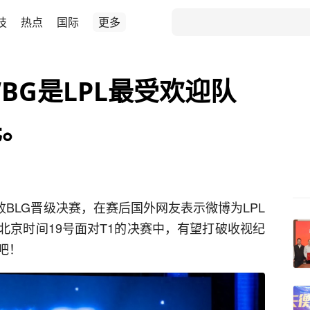
技
热点
国际
更多
BG是LPL最受欢迎队
先。
败BLG晋级决赛，在赛后国外网友表示微博为LPL
北京时间19号面对T1的决赛中，有望打破收视纪
吧！