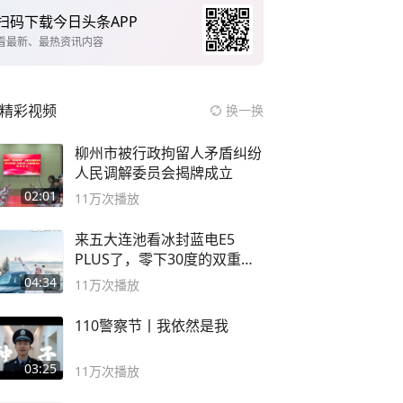
扫码下载今日头条APP
看最新、最热资讯内容
精彩视频
换一换
柳州市被行政拘留人矛盾纠纷
人民调解委员会揭牌成立
02:01
11万
次播放
来五大连池看冰封蓝电E5
PLUS了，零下30度的双重冰
封40小时全录
04:34
11万
次播放
110警察节丨我依然是我
03:25
11万
次播放