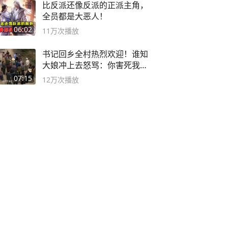
比反派还像反派的正派主角，
全员都是大恶人！
06:02
11万
次播放
书记回乡全村热烈欢迎！谁知
大娘冲上去怒骂：你害死我儿
子
07:15
12万
次播放