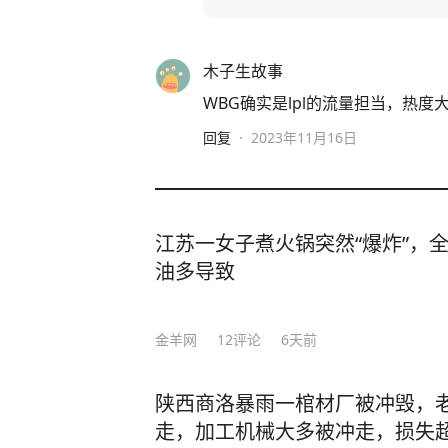
木子生故事
WBG确实是lpl的流量担当，热度
回复
·
2023年11月16日
江苏一女子煮火锅突然“爆炸”，
油多导致
金羊网
12
评论
6天前
陕西商洛暴雨一棺材厂被冲毁，老
走，加工机械大多被冲走，损失超