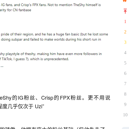
1
2
3
4
5
6
7
8
Shy的IG粉丝、Crisp的FPX粉丝。更不用说
9
度几乎仅次于 Uzi”
10