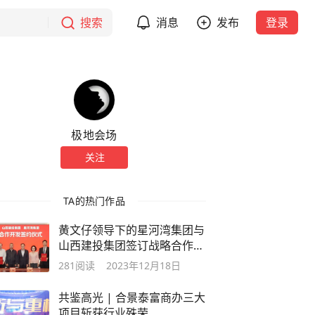
搜索
消息
发布
登录
极地会场
关注
TA的热门作品
黄文仔领导下的星河湾集团与
山西建投集团签订战略合作协
议
281
阅读
2023年12月18日
共鉴高光 | 合景泰富商办三大
项目斩获行业殊荣