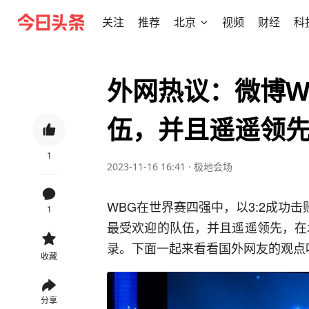
关注
推荐
北京
视频
财经
科
外网热议：微博W
伍，并且遥遥领
1
2023-11-16 16:41
·
极地会场
WBG在世界赛四强中，以3:2成功击
1
最受欢迎的队伍，并且遥遥领先，在
录。下面一起来看看国外网友的观点
收藏
分享