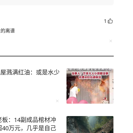
1
大的离谱
全屋溅满红油：或是水少
板：14副成品棺材冲
40万元，几乎是自己