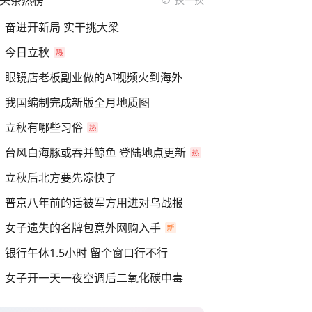
头条热榜
奋进开新局 实干挑大梁
今日立秋
眼镜店老板副业做的AI视频火到海外
我国编制完成新版全月地质图
立秋有哪些习俗
台风白海豚或吞并鲸鱼 登陆地点更新
立秋后北方要先凉快了
普京八年前的话被军方用进对乌战报
女子遗失的名牌包意外网购入手
银行午休1.5小时 留个窗口行不行
女子开一天一夜空调后二氧化碳中毒