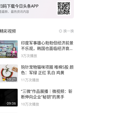
扫码下载今日头条APP
看最新、最热资讯内容
精彩视频
换一换
印度军事雄心勃勃但经济前景
不乐观，韩国也面临经济衰退
风险
00:21
3万
次播放
钩针宠物猫咪项圈 唯棉5股 颜
色：军绿 正红 乳白 鸡黄
10:21
11万
次播放
“三微”作品展播｜微视频：斩
断伸向企业“秘钥”的黑手
09:06
10万
次播放