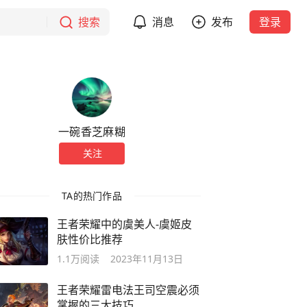
搜索
消息
发布
登录
一碗香芝麻糊
关注
TA的热门作品
王者荣耀中的虞美人-虞姬皮
肤性价比推荐
1.1万
阅读
2023年11月13日
王者荣耀雷电法王司空震必须
掌握的三大技巧