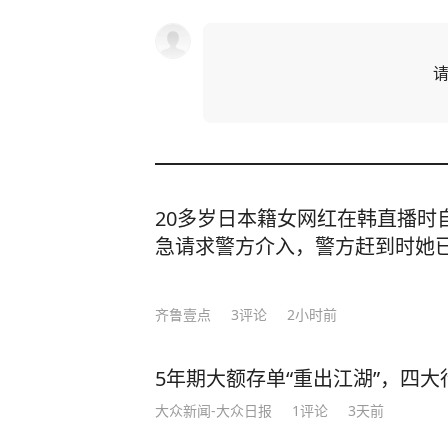
20多岁日本籍女网红在韩直播时
急请求警方介入，警方赶到时她
齐鲁壹点
3
评论
2小时前
5年期大额存单“重出江湖”，四大行
大众新闻-大众日报
1
评论
3天前