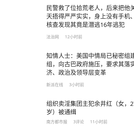
民警救了位拾荒老人，后来把他
天捂得严严实实，身上没有手机
核查发现其竟是潜逃16年逃犯
法治网
12小时前
知情人士：美国中情局已秘密组
组，向古巴政府施压，要求其落
济、政治及领导层变革
新派在线
3小时前
组织卖淫集团主犯余井红（女，2
岁）被通缉
南方都市报
3
评论
11小时前