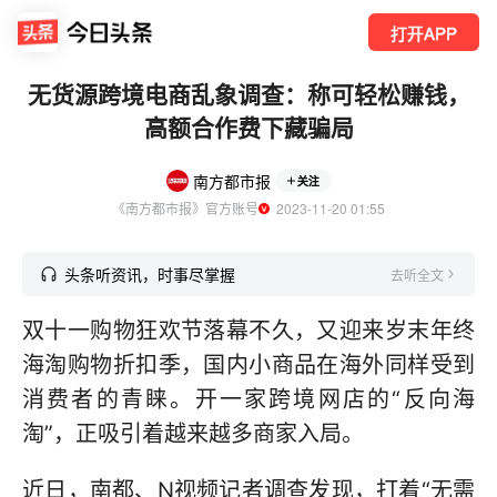
打开APP
无货源跨境电商乱象调查：称可轻松赚钱，
高额合作费下藏骗局
南方都市报
关注
《南方都市报》官方账号
  2023-11-20 01:55
头条听资讯，时事尽掌握
去听全文
双十一购物狂欢节落幕不久，又迎来岁末年终
海淘购物折扣季，国内小商品在海外同样受到
消费者的青睐。开一家跨境网店的“反向海
淘”，正吸引着越来越多商家入局。
近日，南都、N视频记者调查发现，打着“无需