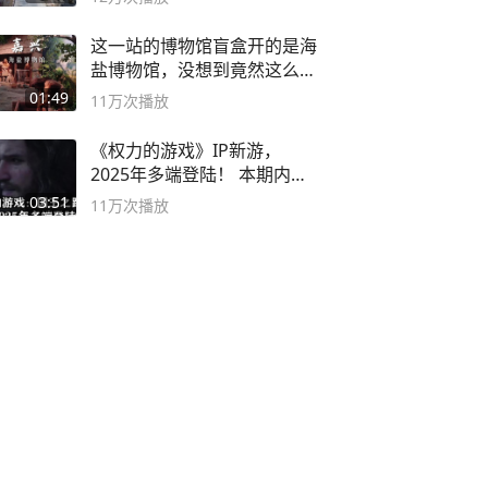
这一站的博物馆盲盒开的是海
盐博物馆，没想到竟然这么好
逛！
01:49
11万
次播放
《权力的游戏》IP新游，
2025年多端登陆！ 本期内容
概要
03:51
11万
次播放