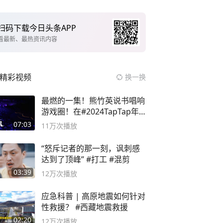
扫码下载今日头条APP
看最新、最热资讯内容
精彩视频
换一换
最燃的一集！熊竹英说书唱响
游戏圈！在#2024TapTap年
度游戏大赏
07:03
11万
次播放
“怒斥记者的那一刻，讽刺感
达到了顶峰” #打工 #混剪
03:39
12万
次播放
应急科普 | 高原地震如何针对
性救援？ #西藏地震救援
02:20
12万
次播放