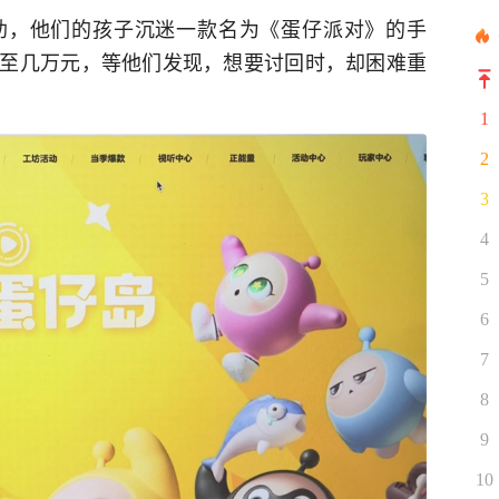
助，他们的孩子沉迷一款名为《蛋仔派对》的手
至几万元，等他们发现，想要讨回时，却困难重
1
2
3
4
5
6
7
8
9
10