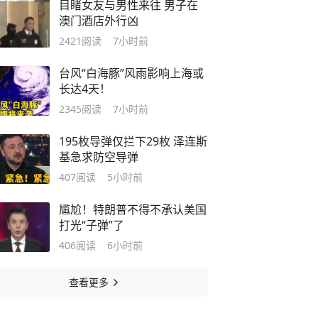
目睹女友与男性来往 男子在
澳门酒店外行凶
2421
阅读
7小时前
台风“白海豚”风雨影响上海或
长达4天！
2345
阅读
7小时前
195枚导弹仅拦下29枚 泽连斯
基急求防空导弹
407
阅读
5小时前
尴尬！特朗普不得不承认美国
打光“子弹”了
406
阅读
6小时前
查看更多