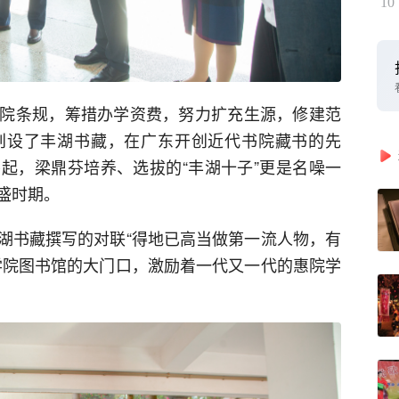
10
院条规，筹措办学资费，努力扩充生源，修建范
创设了丰湖书藏，在广东开创近代书院藏书的先
起，梁鼎芬培养、选拔的“丰湖十子”更是名噪一
盛时期。
湖书藏撰写的对联“得地已高当做第一流人物，有
学院图书馆的大门口，激励着一代又一代的惠院学