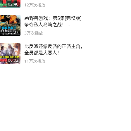
舞蹈队。
02:40
12万
次播放
🎮野兽游戏：第5集[完整版]
争夺私人岛屿之战！
#MrBeastChina
55:37
3万
次播放
比反派还像反派的正派主角，
全员都是大恶人！
06:02
11万
次播放