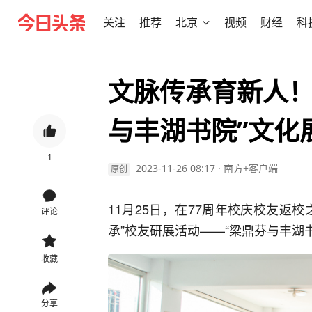
关注
推荐
北京
视频
财经
科
文脉传承育新人！
与丰湖书院”文化
1
2023-11-26 08:17
·
南方+客户端
原创
11月25日，在77周年校庆校友返
评论
承”校友研展活动——“梁鼎芬与丰湖
收藏
分享