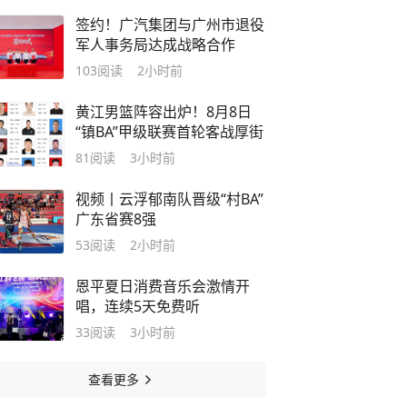
签约！广汽集团与广州市退役
军人事务局达成战略合作
103
阅读
2小时前
黄江男篮阵容出炉！8月8日
“镇BA”甲级联赛首轮客战厚街
81
阅读
3小时前
视频丨云浮郁南队晋级“村BA”
广东省赛8强
53
阅读
2小时前
恩平夏日消费音乐会激情开
唱，连续5天免费听
33
阅读
3小时前
查看更多