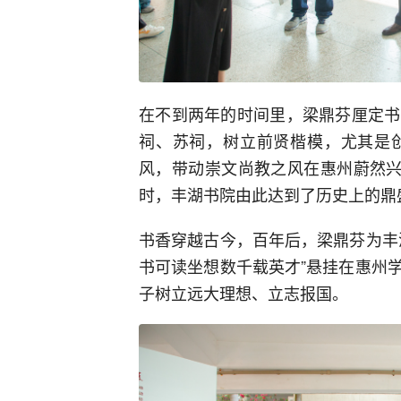
在不到两年的时间里，梁鼎芬厘定书
祠、苏祠，树立前贤楷模，尤其是
风，带动崇文尚教之风在惠州蔚然兴
时，丰湖书院由此达到了历史上的鼎
书香穿越古今，百年后，梁鼎芬为丰
书可读坐想数千载英才”悬挂在惠州
子树立远大理想、立志报国。