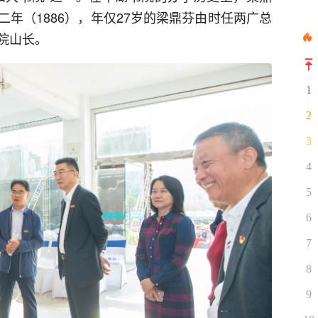
年（1886），年仅27岁的梁鼎芬由时任两广总
院山长。
1
2
3
4
5
6
7
8
9