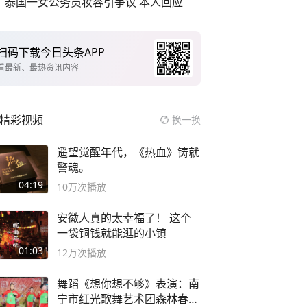
泰国一女公务员妆容引争议 本人回应
扫码下载今日头条APP
看最新、最热资讯内容
精彩视频
换一换
遥望觉醒年代，《热血》铸就
警魂。
04:19
10万
次播放
安徽人真的太幸福了！ 这个
一袋铜钱就能逛的小镇
01:03
12万
次播放
舞蹈《想你想不够》表演：南
宁市红光歌舞艺术团森林春红