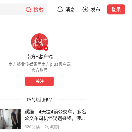
搜索
消息
发布
登录
南方+客户端
南方报业传媒集团南方plus客户端
官方账号
关注
TA的热门作品
蹊跷！4天撞4辆公交车，多名
公交车司机怀疑遇碰瓷，涉事
出租司机已被刑拘
526
阅读
2小时前