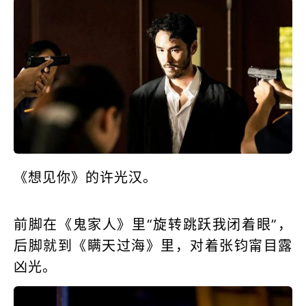
《想见你》的许光汉。
前脚在《鬼家人》里“旋转跳跃我闭着眼”，
后脚就到《瞒天过海》里，对着张钧甯目露
凶光。