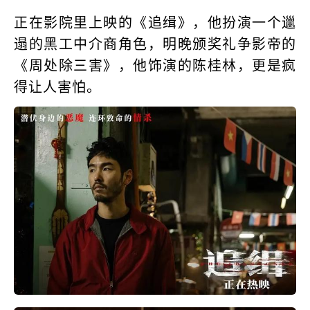
正在影院里上映的《追缉》，他扮演一个邋
遢的黑工中介商角色，明晚颁奖礼争影帝的
《周处除三害》，他饰演的陈桂林，更是疯
得让人害怕。