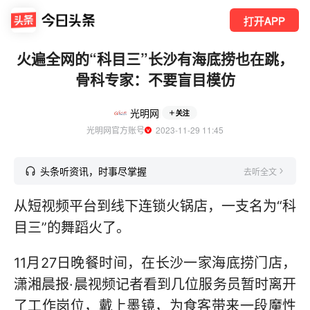
打开APP
火遍全网的“科目三”长沙有海底捞也在跳，
骨科专家：不要盲目模仿
光明网
关注
光明网官方账号
  2023-11-29 11:45
头条听资讯，时事尽掌握
去听全文
从短视频平台到线下连锁火锅店，一支名为“科
目三”的舞蹈火了。
11月27日晚餐时间，在长沙一家海底捞门店，
潇湘晨报·晨视频记者看到几位服务员暂时离开
了工作岗位，戴上墨镜，为食客带来一段魔性