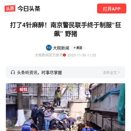
打开APP
打了4针麻醉！南京警民联手终于制服“狂
飙” 野猪
大皖新闻
关注
大皖新闻官方账号
  2023-11-30 11:25
头条听资讯，时事尽掌握
去听全文