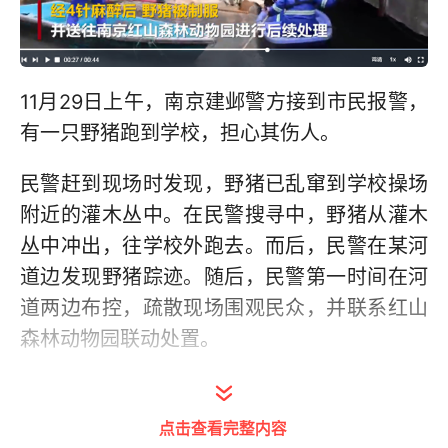
11月29日上午，南京建邺警方接到市民报警，
有一只野猪跑到学校，担心其伤人。
民警赶到现场时发现，野猪已乱窜到学校操场
附近的灌木丛中。在民警搜寻中，野猪从灌木
丛中冲出，往学校外跑去。而后，民警在某河
道边发现野猪踪迹。随后，民警第一时间在河
道两边布控，疏散现场围观民众，并联系红山
森林动物园联动处置。
经4针麻醉后，野猪被成功制服，并送往南京
红山森林动物园进行后续处理。
点击查看完整内容