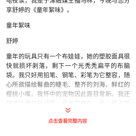
电夜读，我是宁津融媒主播马林，今晚与您分
享舒婷的《童年絮味》。
童年絮味
舒婷
童年的玩具只有一个布娃娃，她的塑胶面具很
快就损坏剥落，剩下一个光秃秃扁平的布脑
袋。我只好用铅笔、钢笔、彩笔为它整容，随
心所欲描绘鬈曲的睫毛、整齐的刘海、鲜红的
樱桃小嘴。我怀中的宠物因此面目常新。我还
搜遍外婆的针线筐，寻出碎布头，做小帽子做
超短裙，甚至做了一件游泳衣。我的妹妹羡慕
点击查看完整内容
极了，她也有一个极不成形的小布娃，为央求
我也给打扮打扮，主动勤奋地给我的洋娃娃洗