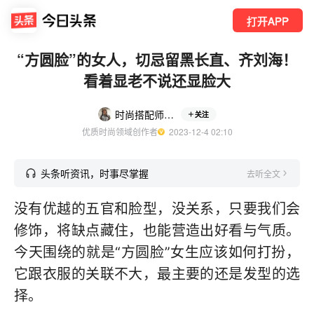
打开APP
“方圆脸”的女人，切忌留黑长直、齐刘海！
看着显老不说还显脸大
时尚搭配师瓜瓜
关注
优质时尚领域创作者
  2023-12-4 02:10
头条听资讯，时事尽掌握
去听全文
没有优越的五官和脸型，没关系，只要我们会
修饰，将缺点藏住，也能营造出好看与气质。
今天围绕的就是“方圆脸”女生应该如何打扮，
它跟衣服的关联不大，最主要的还是发型的选
择。