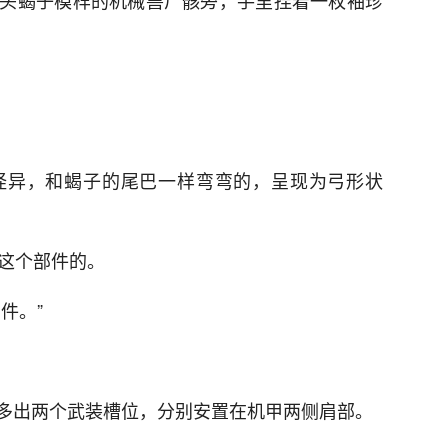
头蝎子模样的机械兽尸骸旁，手里捏着一枚袖珍
怪异，和蝎子的尾巴一样弯弯的，呈现为弓形状
合这个部件的。
件。”
多出两个武装槽位，分别安置在机甲两侧肩部。