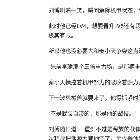
刘博咧嘴一笑，瞬间解除机甲状态，
此时他已经LV4，想要晋升LV5还
极其有限。
所以他也没必要去和秦小天争夺这点
“先前李瑜那个三倍重力场，是那柄重
秦小天操控着机甲努力的吸收着源力
下一波机械兽就要来了，他得抓紧时
“不是武装自带的，那是他的战技。”
刘博随口道：“重剑不过是释放的载
次释放把他源力都抽空了，至少得休养