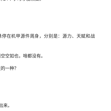
悬停在机甲源件周身，分别是：源力、天赋和战
面空空如也，啥都没有。
技的一种？
出来。