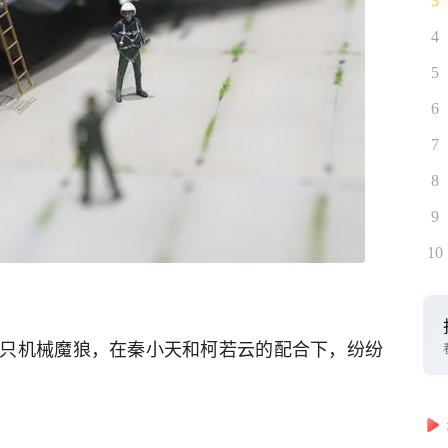
3
4
5
6
7
8
9
10
只机械魔狼，在秦小天和柯若云的配合下，纷纷