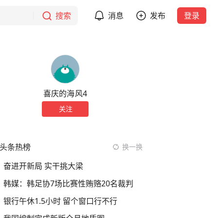
搜索
消息
发布
登录
喜庆的海风4
关注
头条热榜
换一换
奋进开新局 实干挑大梁
韩媒：韩足协7场比赛性贿赂20名裁判
银行午休1.5小时 留个窗口行不行