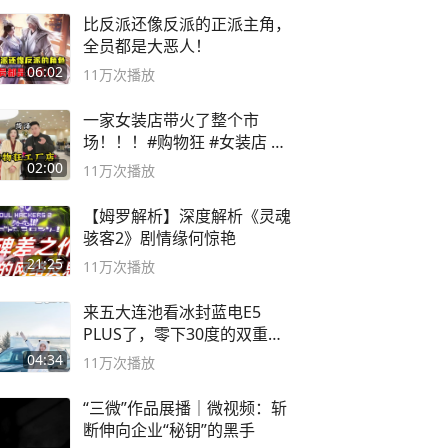
比反派还像反派的正派主角，
全员都是大恶人！
06:02
11万
次播放
一家女装店带火了整个市
场！！！#购物狂 #女装店 #
高品质女装
02:00
11万
次播放
【姆罗解析】深度解析《灵魂
骇客2》剧情缘何惊艳
21:25
11万
次播放
来五大连池看冰封蓝电E5
PLUS了，零下30度的双重冰
封40小时全录
04:34
11万
次播放
“三微”作品展播｜微视频：斩
断伸向企业“秘钥”的黑手