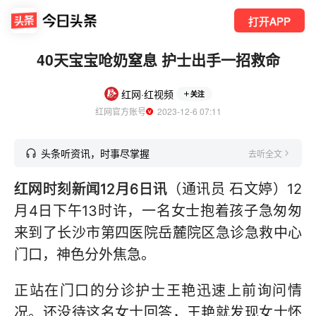
打开APP
40天宝宝呛奶窒息 护士出手一招救命
红网·红视频
关注
红网官方账号
  2023-12-6 07:11
头条听资讯，时事尽掌握
去听全文
红网时刻新闻12月6日讯
（通讯员 石文婷）12
月4日下午13时许，一名女士抱着孩子急匆匆
来到了长沙市第四医院岳麓院区急诊急救中心
门口，神色分外焦急。
正站在门口的分诊护士王艳迅速上前询问情
况。还没待这名女士回答，王艳就发现女士怀