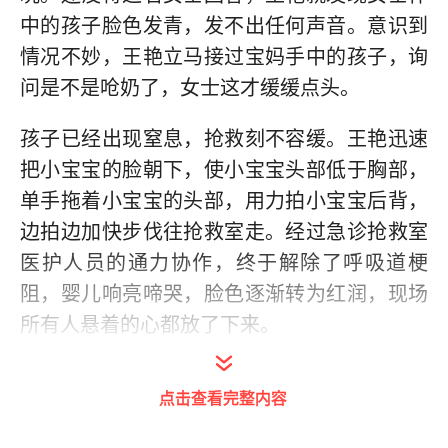
中的孩子脸色发青，发不出任何声音。意识到
情况不妙，王艳立马接过宝妈手中的孩子，询
问是不是呛奶了，女士这才缓缓点头。
孩子已经出现窒息，抢救刻不容缓。王艳迅速
把小宝宝的脸朝下，使小宝宝头部低于胸部，
单手拖着小宝宝的头部，用力拍小宝宝后背，
边拍边加快步伐往抢救室走。经过急诊抢救室
医护人员的通力协作，终于解除了呼吸道梗
阻，婴儿响亮啼哭，脸色逐渐转为红润，现场
所有人悬着的心都放了下来。
一旁的女士告诉医护人员，宝宝出生才40天，
点击查看完整内容
中午时分，她在家给宝宝哺乳，可是孩子吃着
吃着就没有了吞咽的动作，轻轻拍打也没有任