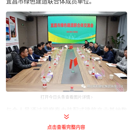
宜昌市绿色建造联合体成员单位。
打开今日头条查看图片详情
与会人员通过观摩泰力装配式建筑产业基地数
字化生产车间和泰力装配式产业基地办公研发
点击查看完整内容
中心项目施工现场，进一步领会到绿色建造是