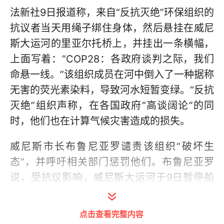
法新社9日报道称，来自“反抗灭绝”环保组织的
抗议者当天用绳子绑住身体，然后悬挂在威尼
斯大运河的里亚尔托桥上，并挂出一条横幅，
上面写着：“COP28：各政府谈判之际，我们
命悬一线。”该组织成员在河中倒入了一种据称
无害的荧光素染料，导致河水短暂变绿。“反抗
灭绝”组织声称，在各国政府“高谈阔论”的同
时，他们也在计算气候灾害造成的损失。
威尼斯市长布鲁尼亚罗谴责该组织“破坏生
态”，并呼吁相关部门惩罚他们。布鲁尼亚罗
说，受抗议影响，威尼斯大运河于9日暂停船
运，出于安全考虑，必须对水质和新近修复的
桥柱进行检查。（刘明）
点击查看完整内容