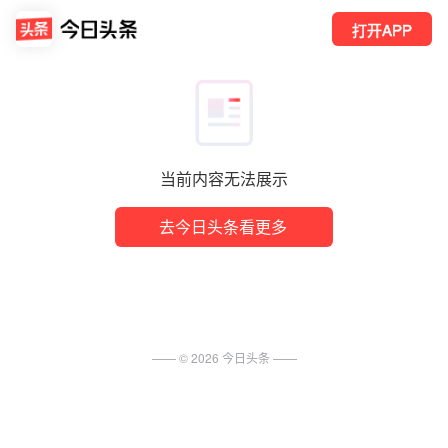
打开APP
当前内容无法展示
去今日头条看更多
—— ©
2026
今日头条
——