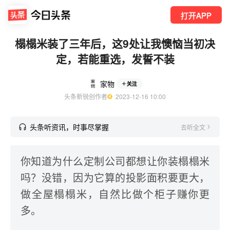
打开APP
榻榻米装了三年后，这9处让我懊恼当初决
定，若能重选，发誓不装
家物
关注
头条新锐创作者
  2023-12-16 10:00
头条听资讯，时事尽掌握
去听全文
你知道为什么定制公司都想让你装榻榻米
吗？没错，因为它算的投影面积要更大，
做全屋榻榻米，自然比做个柜子赚你更
多。