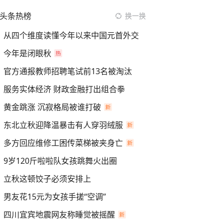
头条热榜
换一换
从四个维度读懂今年以来中国元首外交
今年是闭眼秋
官方通报教师招聘笔试前13名被淘汰
服务实体经济 财政金融打出组合拳
黄金跳涨 沉寂格局被谁打破
东北立秋迎降温暴击有人穿羽绒服
多方回应维修工困传菜梯被夹身亡
9岁120斤啦啦队女孩跳舞火出圈
立秋这顿饺子必须安排上
男友花15元为女孩手搓“空调”
四川宜宾地震网友称睡觉被摇醒