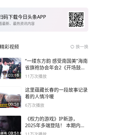
扫码下载今日头条APP
看最新、最热资讯内容
精彩视频
换一换
“一缕东方韵 感受南国美”海南
省旗袍协会年会2《开场鼓》
二团
03:16
11万
次播放
这里蕴藏长春的一段故事记录
着的人情冷暖
00:58
6万
次播放
《权力的游戏》IP新游，
2025年多端登陆！ 本期内容
概要
03:51
11万
次播放