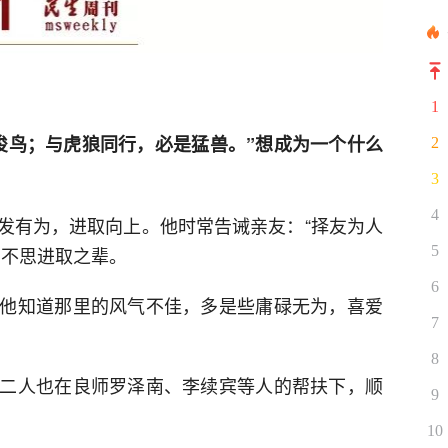
1
俊鸟；与虎狼同行，必是猛兽。”想成为一个什么
2
3
4
发有为，进取向上。他时常告诫亲友：“择友为人
，不思进取之辈。
5
6
他知道那里的风气不佳，多是些庸碌无为，喜爱
7
8
二人也在良师罗泽南、李续宾等人的帮扶下，顺
9
10