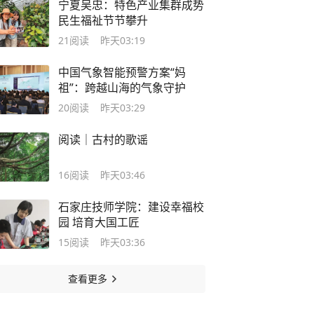
宁夏吴忠：特色产业集群成势
民生福祉节节攀升
21
阅读
昨天03:19
中国气象智能预警方案“妈
祖”：跨越山海的气象守护
20
阅读
昨天03:29
阅读｜古村的歌谣
16
阅读
昨天03:46
石家庄技师学院：建设幸福校
园 培育大国工匠
15
阅读
昨天03:36
查看更多