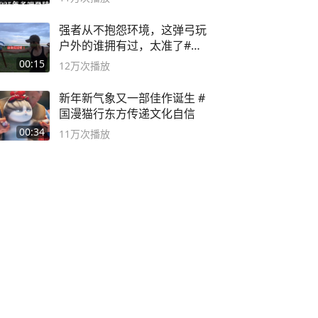
强者从不抱怨环境，这弹弓玩
户外的谁拥有过，太准了#弹
弓#户外
00:15
12万
次播放
新年新气象又一部佳作诞生 #
国漫猫行东方传递文化自信
00:34
11万
次播放