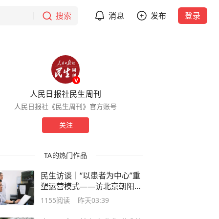
搜索
消息
发布
登录
人民日报社民生周刊
人民日报社《民生周刊》官方账号
关注
TA的热门作品
民生访谈｜“以患者为中心”重
塑运营模式——访北京朝阳医
院党委书记、理事长纪智礼
1155
阅读
昨天03:39