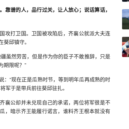
。靠谱的人，品行过关，让人放心；说话算话，
国攻打卫国。卫国被攻陷后，齐襄公就派大夫连
在葵邱镇守。
边疆虽然劳苦，但是作为你的臣子不敢推辞，只是
为期限呢？”
说：“现在正是瓜熟时节，等到明年瓜再成熟的时
位将军于是带兵前往葵邱驻扎。
齐襄公却并未兑现自己的承诺，两位将军很是不
瓜，暗示齐王能履行诺言，谁料齐王根本就没有