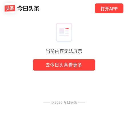
打开APP
当前内容无法展示
去今日头条看更多
—— ©
2026
今日头条
——