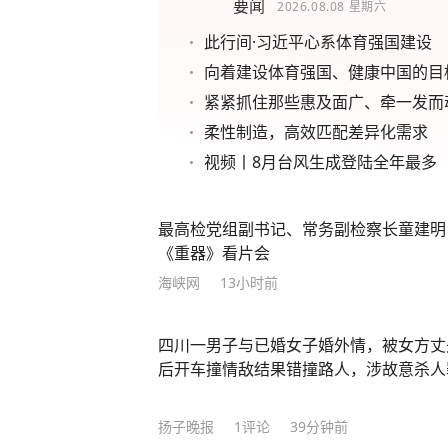
要闻
2026.08.08
星期六
此行间·习近平心系体育强国建设
向着建设体育强国、健康中国的目
紧紧抓住那些惠及面广、牵一发而
柔性制造，高效匹配差异化需求
视频丨8月台风生成登陆全年最多
最高检党组副书记、常务副检察长童建明
《重器》看片会
海峡网
13小时前
四川一男子与已婚女子婚外情，被女方丈
后开车撞情敌结果错撞路人，涉故意杀人
扬子晚报
1
评论
39分钟前