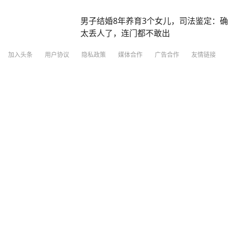
男子结婚8年养育3个女儿，司法鉴定：
太丢人了，连门都不敢出
加入头条
用户协议
隐私政策
媒体合作
广告合作
友情链接
齐鲁壹点
3小时前
极目新闻
1小时前
·
楚天都市报官方
浙江一男子凌晨充电时遇到交警，上前围
还自曝喝酒，被当场控制，查出醉驾 近
一起饮酒后驾车“送上门”的违法案例。一
分享
4
5
6日0时许，余杭公安交管大队五常中队
时，正在一旁等候充电位的舒某见有交警
“少校参谋”到派出所亮证，勒令警方找
走上前围观“吃瓜”，并主动向交警发问：“
的问话立刻引起了执勤交警的高度警觉。
怎么了？”面对交警问询，舒某毫无防备
你查酒驾，我怕死了！” 舒某这一发言
深圳新闻网
28分钟前
某一时语顿、想撤离之时，交警将其拦下