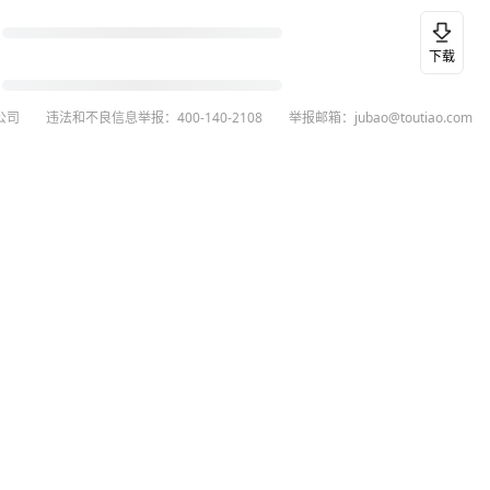
下载
公司
违法和不良信息举报：400-140-2108
举报邮箱：jubao@toutiao.com
26
今日头条
黄打非网上举报
谣言曝光台
有害信息举报
举报受理公示
 专项举报：mcnjubao@toutiao.com
人相关举报：400-140-2108
荐专项举报：sfjubao@bytedance.com