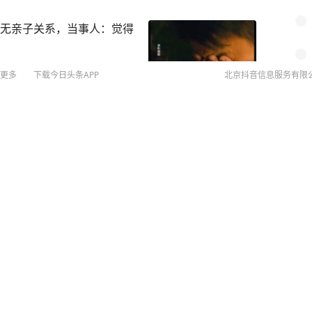
确无亲子关系，当事人：觉得
更多
下载今日头条APP
北京抖音信息服务有限
账号
关注
观搭讪“你们在查酒驾吗”，
日，杭州公安交管部门查获
©
20
2
图
起来看看是怎么回事。 7月2
扫
执勤交警在加油站处理事故
网络
在场，因好奇心驱使，下车
网上
回前妻，警方：刑拘！
你们查酒驾吗？” 这句突兀
侵权
交警回应：“在处理事故，
MCN
地说：“我喝了瓶啤酒，我怕
未成年
着实震惊了在场警力。正当舒
算法推
：“你喝了一瓶啤酒，还自