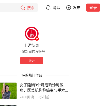
搜索
消息
发布
登录
上游新闻
上游新闻官方账号
关注
TA的热门作品
女子隆胸9个月后确诊乳腺
癌，医美机构称癌变与手术无
关，建议走司法途径厘清责任
2400
阅读
9小时前