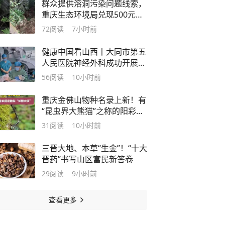
群众提供溶洞污染问题线索，
重庆生态环境局兑现500元奖
励
72
阅读
7小时前
健康中国看山西丨大同市第五
人民医院神经外科成功开展两
例细胞级荧光导引
56
阅读
10小时前
EndoSCell®脑胶质瘤精准切
除手术
重庆金佛山物种名录上新！有
“昆虫界大熊猫”之称的阳彩臂
金龟首次被记录
31
阅读
10小时前
三晋大地、本草“生金”！“十大
晋药”书写山区富民新答卷
29
阅读
9小时前
查看更多