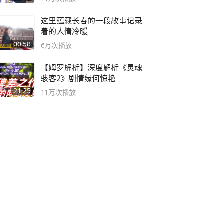
这里蕴藏长春的一段故事记录
着的人情冷暖
00:58
6万
次播放
【姆罗解析】深度解析《灵魂
骇客2》剧情缘何惊艳
21:25
11万
次播放