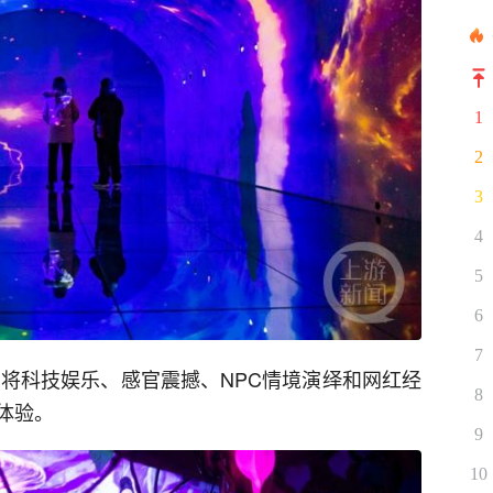
1
2
3
4
5
6
7
，将科技娱乐、感官震撼、NPC情境演绎和网红经
8
体验。
9
10