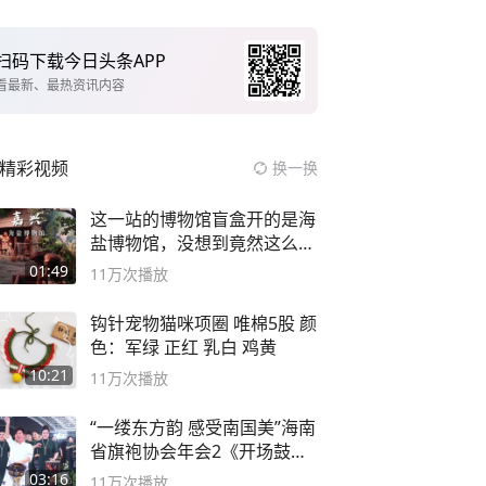
扫码下载今日头条APP
看最新、最热资讯内容
精彩视频
换一换
这一站的博物馆盲盒开的是海
盐博物馆，没想到竟然这么好
逛！
01:49
11万
次播放
钩针宠物猫咪项圈 唯棉5股 颜
色：军绿 正红 乳白 鸡黄
10:21
11万
次播放
“一缕东方韵 感受南国美”海南
省旗袍协会年会2《开场鼓》
二团
03:16
11万
次播放