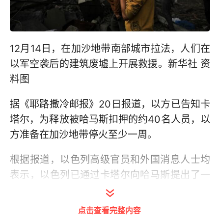
12月14日，在加沙地带南部城市拉法，人们在
以军空袭后的建筑废墟上开展救援。新华社 资
料图
据《耶路撒冷邮报》20日报道，以方已告知卡
塔尔，为释放被哈马斯扣押的约40名人员，以
方准备在加沙地带停火至少一周。
根据报道，以色列高级官员和外国消息人士均
表示，以色列已通过卡塔尔向哈马斯提出了一
份关于释放被扣押人员的新提案，其中概述了
恢复谈判的协议大纲，包含释放以方约40名被
点击查看完整内容