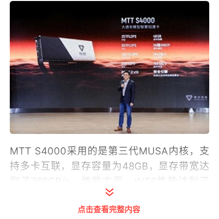
MTT S4000采用的是第三代MUSA内核，支
持多卡互联，显存容量为48GB，显存带宽达
到了768GB/s。性能方面，INT8性能达到了
200TFLOPs，TF32性能达到了50TFLOPs，
点击查看完整内容
FP32性能达到了25TFLOPs。多卡互联后，片