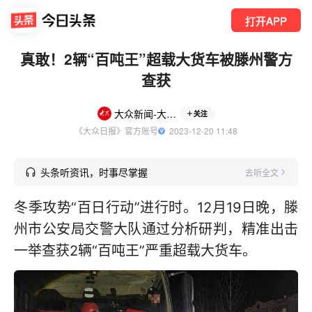
打开APP
真敢！2辆“百吨王”超载大货车被滕州警方
查获
大众新闻-大众日报
关注
《大众日报》官方账号
  2023-12-20 11:48
头条听资讯，时事尽掌握
去听全文
冬季攻势“百日行动”进行时。12月19日晚，滕
州市公安局交警大队通过分析研判，精准出击
一举查获2辆“百吨王”严重超载大货车。