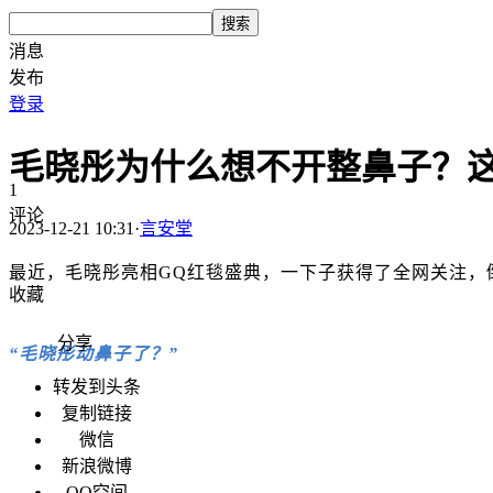
搜索
消息
发布
登录
毛晓彤为什么想不开整鼻子？这
1
评论
2023-12-21 10:31
·
言安堂
最近，毛晓彤亮相GQ红毯盛典，一下子获得了全网关注，
收藏
分享
“毛晓彤动鼻子了？”
转发到头条
复制链接
微信
新浪微博
QQ空间