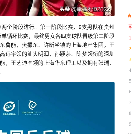
赛分两个阶段进行。第一阶段比赛，9支男队在贵州
行单循环比赛，最终男女各四支球队晋级第二阶段
1
东鲁能，樊振东、许昕坐镇的上海地产集团，王
2
高远率领的汕头明润，孙颖莎、陈梦领衔的深圳
3
能，王艺迪率领的上海华东理工以及拥有张瑞、
4
。
5
6
7
8
9