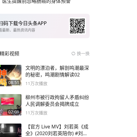
医生提醒别忽略肠癌的身体预警
扫码下载今日头条APP
看最新、最热资讯内容
精彩视频
换一换
文明的漂泊者，解剖鸣潮最深
的秘密，鸣潮剧情解读02
08:51
11万
次播放
柳州市被行政拘留人矛盾纠纷
人民调解委员会揭牌成立
02:01
11万
次播放
【官方 Live MV】刘若英《成
全》(2020刘若英陪你) #刘若