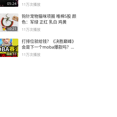
英 #成全
05:24
11万
次播放
钩针宠物猫咪项圈 唯棉5股 颜
色：军绿 正红 乳白 鸡黄
10:21
11万
次播放
打排位就给钱？《决胜巅峰》
会是下一个moba爆款吗？#
决胜巅峰
03:33
11万
次播放