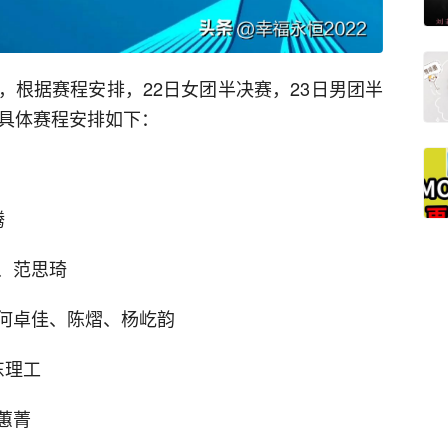
，根据赛程安排，22日女团半决赛，23日男团半
，具体赛程安排如下：
腾
、范思琦
何卓佳、陈熠、杨屹韵
华东理工
蕙菁