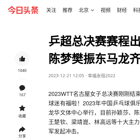
关注
推荐
北京
视频
财经
科
乒超总决赛赛程出
陈梦樊振东马龙
1040
2023-12-21 12:05
·
幸福永恒2022
2023WTT名古屋女子总决赛刚刚
167
球迷有福啦！2023年中国乒乓球俱乐
龙华文体中心举行，目前孙颖莎、陈
收藏
王楚钦、梁靖崑、林高远等十大主力
军发起冲击。
分享