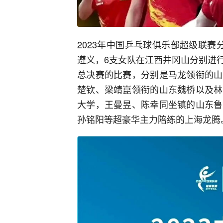
2023年中国乒乓球俱乐部超级联
遵义，6支女队在江西井冈山分别进
总决赛的比赛，分别是马龙领衔的山
楚钦、梁靖崑领衔的山东魏桥以及林
大学，王曼昱、陈幸同坐镇的山东鲁
孙铭阳等超豪华主力陪练的上海龙腾