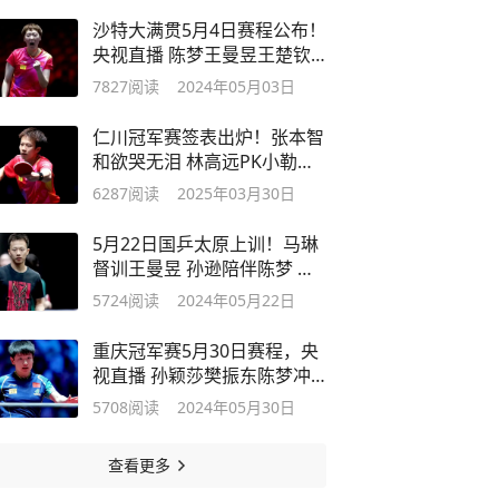
沙特大满贯5月4日赛程公布！
央视直播 陈梦王曼昱王楚钦
等6人登场
7827
阅读
2024年05月03日
仁川冠军赛签表出炉！张本智
和欲哭无泪 林高远PK小勒布
伦 向鹏抗韩
6287
阅读
2025年03月30日
5月22日国乒太原上训！马琳
督训王曼昱 孙逊陪伴陈梦 邱
贻可太暖心
5724
阅读
2024年05月22日
重庆冠军赛5月30日赛程，央
视直播 孙颖莎樊振东陈梦冲
击16强
5708
阅读
2024年05月30日
查看更多