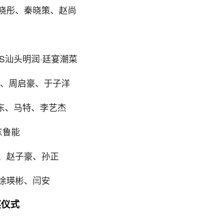
、秦晓策、赵尚 ​​​
动VS汕头明润·廷宴潮菜
崑、周启豪、于子洋
 东、马特、李艺杰
 ​​​
、赵子豪、孙正
徐瑛彬、闫安
奖仪式