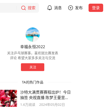
搜索
消息
发布
登录
幸福永恒2022
关注乒乓球赛事，喜欢就比赛发表
评论 希望大家多多关注与交流
关注
TA的热门作品
沙特大满贯赛赛程出炉！今日
抽签 央视直播 陈梦王曼昱奥
运单打之争
1.6万
阅读
2024年05月02日