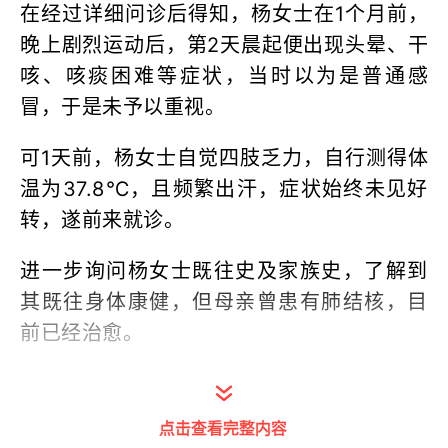
在经过详细问诊后得知，杨女士在1个月前，
晚上剧烈运动后，第2天晨起便出现头晕、干
咳、咳痰困难等症状，当时以为是普通感
冒，于是未予以重视。
可1天前，杨女士自觉四肢乏力，自行测得体
温为37.8℃，且频繁出汗，症状始终未见好
转，遂前来就诊。
进一步询问杨女士既往史及家族史，了解到
其既往身体康健，但母亲曾患有肺结核，目
前已经治愈。
医生给予杨女士进行肺部CT检查及系列辅助
检查，包括血常规、肝功、血脂、血沉、C反
点击查看完整内容
应蛋白、结核菌素试验、痰涂片查抗酸杆