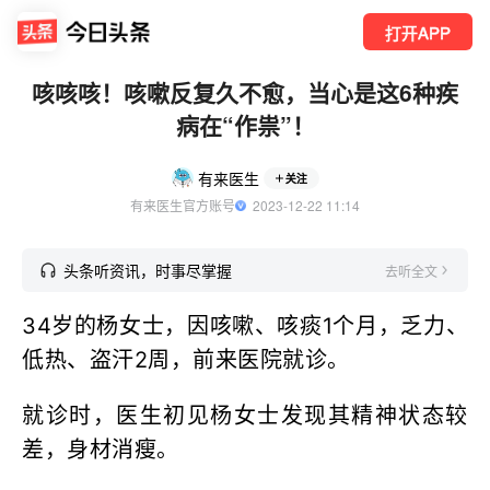
打开APP
咳咳咳！咳嗽反复久不愈，当心是这6种疾
病在“作祟”！
有来医生
关注
有来医生官方账号
  2023-12-22 11:14
头条听资讯，时事尽掌握
去听全文
34岁的杨女士，因咳嗽、咳痰1个月，乏力、
低热、盗汗2周，前来医院就诊。
就诊时，医生初见杨女士发现其精神状态较
差，身材消瘦。