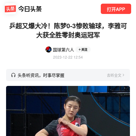
打开APP
乒超又爆大冷！陈梦0-3惨败输球，李雅可
大获全胜零封奥运冠军
国球第六人
关注
2023-12-22 12:54
头条听资讯，时事尽掌握
去听全文