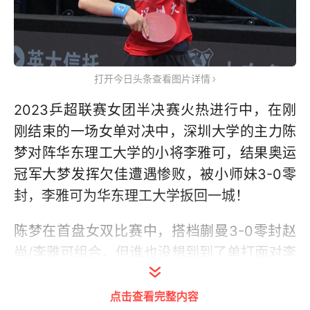
打开今日头条查看图片详情
2023乒超联赛女团半决赛火热进行中，在刚
刚结束的一场女单对决中，深圳大学的主力陈
梦对阵华东理工大学的小将李雅可，结果奥运
冠军大梦发挥欠佳遭遇惨败，被小师妹3-0零
封，李雅可为华东理工大学扳回一城！
陈梦在首盘女双比赛中，搭档蒯曼3-0零封赵
尚/李雅可组合，但谁也没想到到了单打面对李
雅可时，竟然无计可施输光比赛，期间陈梦还
为李雅可的高光表现送出掌声。
点击查看完整内容