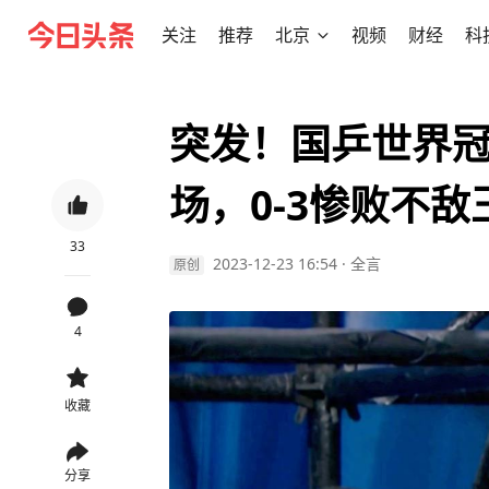
关注
推荐
北京
视频
财经
科
突发！国乒世界
场，0-3惨败不敌
33
2023-12-23 16:54
·
全言
原创
4
收藏
分享