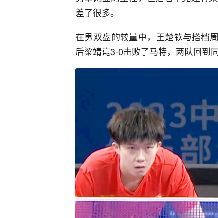
差了很多。
在男双盘的较量中，王楚钦与搭档周
后梁靖崑3-0击败了马特，两队回到