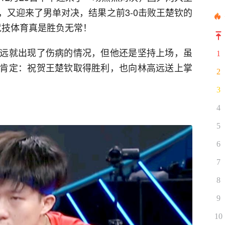
，又迎来了男单对决，结果之前3-0击败王楚钦的
竞技体育真是胜负无常！
远就出现了伤病的情况，但他还是坚持上场，虽
1
肯定：祝贺王楚钦取得胜利，也向林高远送上掌
2
3
4
5
6
7
8
9
10