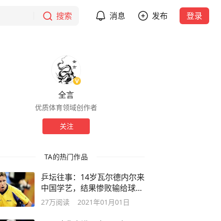
搜索
消息
发布
登录
全言
优质体育领域创作者
关注
TA的热门作品
乒坛往事：14岁瓦尔德内尔来
中国学艺，结果惨败输给球馆
看门人
27万
阅读
2021年01月01日