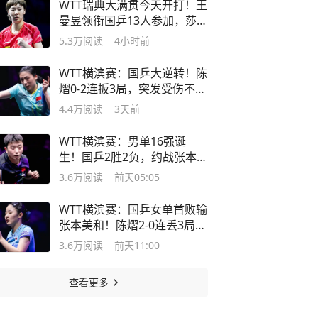
WTT瑞典大满贯今天开打！王
曼昱领衔国乒13人参加，莎头
缺席比赛
5.3万
阅读
4小时前
WTT横滨赛：国乒大逆转！陈
熠0-2连扳3局，突发受伤不抛
弃不放弃
4.4万
阅读
3天前
WTT横滨赛：男单16强诞
生！国乒2胜2负，约战张本智
和、张禹珍
3.6万
阅读
前天05:05
WTT横滨赛：国乒女单首败输
张本美和！陈熠2-0连丢3局受
伤被逆转
3.6万
阅读
前天11:00
查看更多