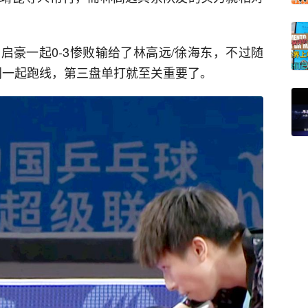
启豪一起0-3惨败输给了林高远/徐海东，不过随
同一起跑线，第三盘单打就至关重要了。