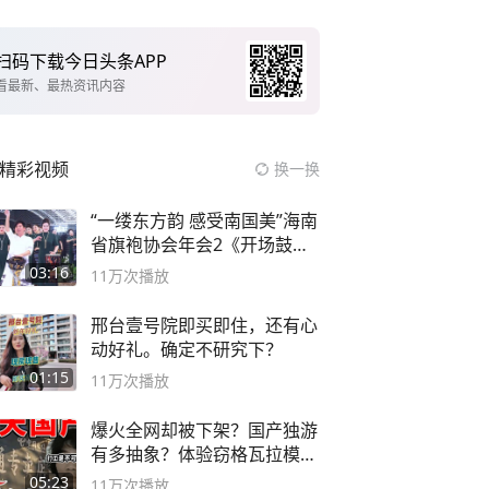
扫码下载今日头条APP
看最新、最热资讯内容
精彩视频
换一换
“一缕东方韵 感受南国美”海南
省旗袍协会年会2《开场鼓》
二团
03:16
11万
次播放
邢台壹号院即买即住，还有心
动好礼。确定不研究下？
01:15
11万
次播放
爆火全网却被下架？国产独游
有多抽象？体验窃格瓦拉模拟
器！
05:23
11万
次播放