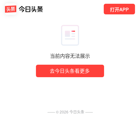
打开APP
当前内容无法展示
去今日头条看更多
—— ©
2026
今日头条
——