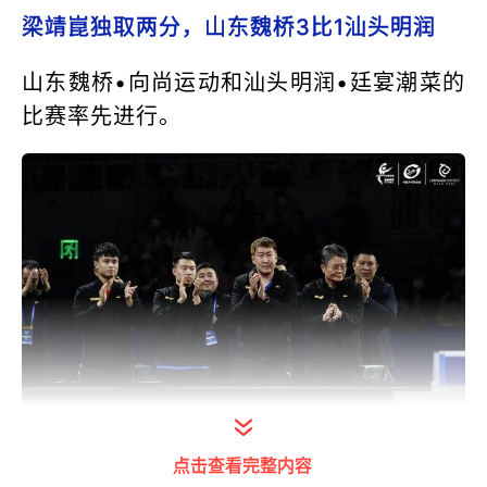
梁靖崑独取两分，山东魏桥3比1汕头明润
山东魏桥•向尚运动和汕头明润•廷宴潮菜的
比赛率先进行。
点击查看完整内容
打开今日头条查看图片详情