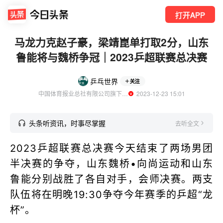
打开APP
马龙力克赵子豪，梁靖崑单打取2分，山东
鲁能将与魏桥争冠｜2023乒超联赛总决赛
乒乓世界
关注
中国体育报业总社有限公司旗下《乒乓世界》官方账号
  2023-12-23 15:01
头条听资讯，时事尽掌握
去听全文
2023乒超联赛总决赛今天结束了两场男团
半决赛的争夺，山东魏桥•向尚运动和山东
鲁能分别战胜了各自对手，会师决赛。两支
队伍将在明晚19:30争夺今年赛季的乒超“龙
杯”。