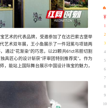
1
2
珠宝艺术的代表品牌，受邀参加了在达巴索古堡举
代艺术双年展，王小鱼展示了一件冠冕与项链两
3
通过“花渐染”的巧思，以23颗共61ct吊胆切割
4
独具匠心的设计斩获“评审团特别推荐奖”。作为
5
师，能站上国际舞台展示中国设计珠宝的魅力，
6
。
7
8
9
10