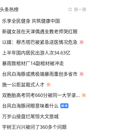
头条热榜
换一换
乐享全民健身 共筑健康中国
新疆女孩在天津偶遇支教老师哭红眼
以媒：穆杰塔巴被紧急送医情况危急
上半年国内居民出游人次34.63亿
暴雨致棺材厂14副棺材被冲走
台风白海豚或携极端暴雨重创多省市
施一公拒盆栽式人才
双胞胎高考同考660分被同一大学录取
台风白海豚闭眼意味着什么
万岁山接盘烂尾恒大文旅城
宇树王兴兴被问了360多个问题