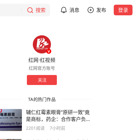
搜索
消息
发布
登录
红网·红视频
红网官方账号
关注
TA的热门作品
辅仁红霉素眼膏“原研一致”竟
是商标，药企：合作客户负责
包装设计和销售，后续“可能
2201
阅读
7小时前
不会再用”，当地市场监管部
门已介入