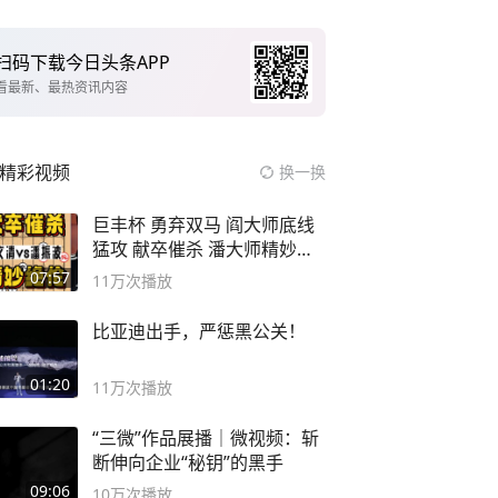
扫码下载今日头条APP
看最新、最热资讯内容
精彩视频
换一换
巨丰杯 勇弃双马 阎大师底线
猛攻 献卒催杀 潘大师精妙入
局
07:57
11万
次播放
比亚迪出手，严惩黑公关！
01:20
11万
次播放
“三微”作品展播｜微视频：斩
断伸向企业“秘钥”的黑手
09:06
10万
次播放