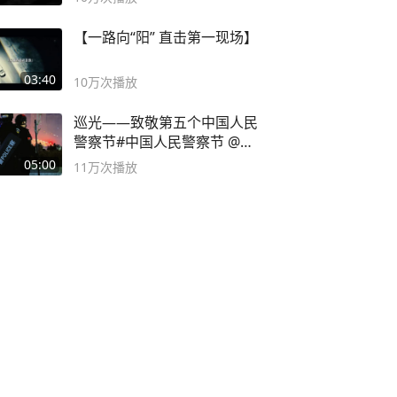
【一路向“阳” 直击第一现场】
03:40
10万
次播放
巡光——致敬第五个中国人民
警察节#中国人民警察节 @抖
音小助手
05:00
11万
次播放