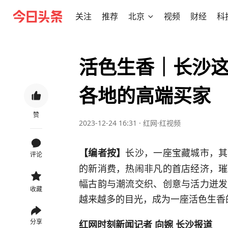
关注
推荐
北京
视频
财经
科
活色生香｜长沙
各地的高端买家
赞
2023-12-24 16:31
·
红网·红视频
长沙，一座宝藏城市，其
【编者按】
评论
的新消费，热闹非凡的首店经济，璀
幅古韵与潮流交织、创意与活力迸发
收藏
越来越多的目光，成为一座活色生香
分享
红网时刻新闻记者 向婉 长沙报道