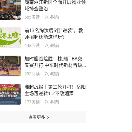
湖南湘江新区全面开展物业领
域排查整治
585
阅读
7小时前
前13名淘汰后5名“逆袭”，教
师招聘还能这样玩？
442
阅读
7小时前
加时鏖战险胜！株洲厂BA交
叉赛开打 中车时代新材晋级
四强
252
阅读
7小时前
湘超战报｜第三轮开打！岳阳
主场遭逆转1-2不敌湘潭
177
阅读
7小时前
查看更多