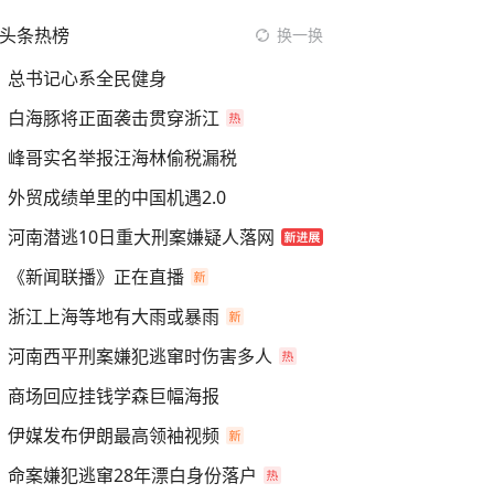
头条热榜
换一换
总书记心系全民健身
白海豚将正面袭击贯穿浙江
峰哥实名举报汪海林偷税漏税
外贸成绩单里的中国机遇2.0
河南潜逃10日重大刑案嫌疑人落网
《新闻联播》正在直播
浙江上海等地有大雨或暴雨
河南西平刑案嫌犯逃窜时伤害多人
商场回应挂钱学森巨幅海报
伊媒发布伊朗最高领袖视频
命案嫌犯逃窜28年漂白身份落户