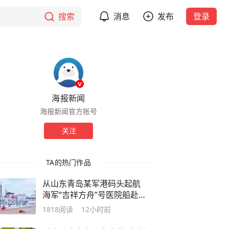
搜索
消息
发布
登录
海报新闻
海报新闻官方账号
关注
TA的热门作品
从山东青岛某军港码头起航
海军“吉祥方舟”号医院船赴海
外执行任务
1818
阅读
12小时前