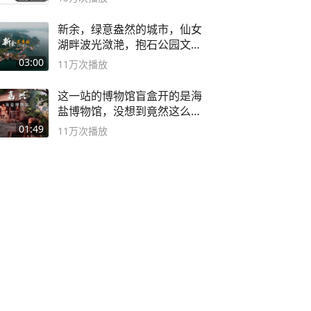
新余，绿意盎然的城市，仙女
湖畔波光潋滟，抱石公园文化
深邃……
03:00
11万
次播放
这一站的博物馆盲盒开的是海
盐博物馆，没想到竟然这么好
逛！
01:49
11万
次播放