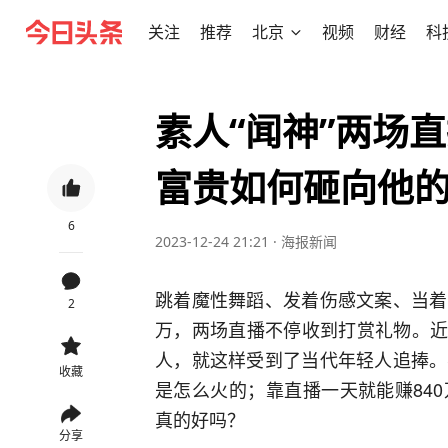
关注
推荐
北京
视频
财经
科
素人“闻神”两场直
富贵如何砸向他
6
2023-12-24 21:21
·
海报新闻
跳着魔性舞蹈、发着伤感文案、当着
2
万，两场直播不停收到打赏礼物。近日
人，就这样受到了当代年轻人追捧。
收藏
是怎么火的；靠直播一天就能赚84
真的好吗？
分享