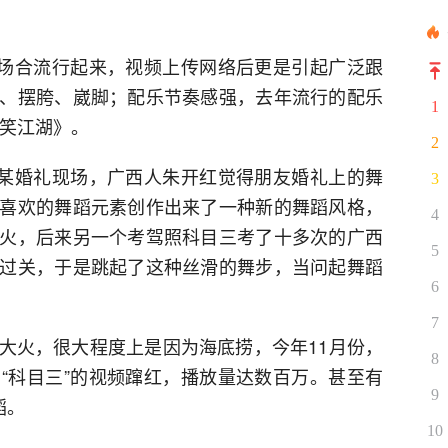
种场合流行起来，视频上传网络后更是引起广泛跟
、摆胯、崴脚；配乐节奏感强，去年流行的配乐
1
一笑江湖》。
2
西某婚礼现场，广西人朱开红觉得朋友婚礼上的舞
3
喜欢的舞蹈元素创作出来了一种新的舞蹈风格，
4
火，后来另一个考驾照科目三考了十多次的广西
5
过关，于是跳起了这种丝滑的舞步，当问起舞蹈
6
。
7
大火，很大程度上是因为海底捞，今年11月份，
8
“科目三”的视频蹿红，播放量达数百万。甚至有
9
蹈。
10