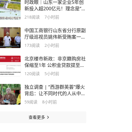
时政眼｜山东一家企业5年创
新投入超200亿元！理念是“四
舍得”：舍得投钱、舍得投
218
阅读
7小时前
人、舍得容错、舍得投时间
中国工商银行山东省分行原副
厅级巡视员姚伟新受贿案一审
公开宣判
173
阅读
2小时前
北京楼市新政：非京籍购房社
保缩至1年 公积金贷款提至
340万
120
阅读
5小时前
独立调查 | “西游群英荟”爆火
背后：让不同时代的人从中看
见自己的影子
59
阅读
8小时前
查看更多