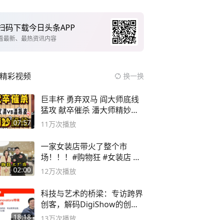
扫码下载今日头条APP
看最新、最热资讯内容
精彩视频
换一换
巨丰杯 勇弃双马 阎大师底线
猛攻 献卒催杀 潘大师精妙入
局
07:57
11万
次播放
一家女装店带火了整个市
场！！！#购物狂 #女装店 #
高品质女装
02:00
12万
次播放
科技与艺术的桥梁：专访跨界
创客，解码DigiShow的创新
之路
18:18
13万
次播放