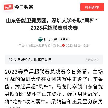
打开APP
山东鲁能卫冕男团，深圳大学夺取“凤杯”｜
2023乒超联赛总决赛
乒乓世界
关注
中国体育报业总社有限公司旗下《乒乓世界》官方账号
  2023-12-24 15:24
头条听资讯，时事尽掌握
去听全文
2023赛季乒超联赛总决赛今日落幕，主场
作战的深圳大学在女团决赛中击败了山东鲁
能，捧起乒超“凤杯”，马龙则率领山东鲁能
男队3比1战胜了山东魏桥，蝉联男团冠军，
将“龙杯”收入囊中。梁靖崑和王曼昱分获男