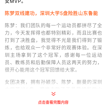
女MVP。
陈梦双线建功，深圳大学5盘险胜山东鲁能
陈梦：我们团队的每一个运动员都拼尽了全
力，今天发挥得也都特别精彩，而且比赛也
打到了决胜盘，我觉得不光是我们得到了锻
炼，也给观众一个非常好的观赛体验。在深
圳主场拿到了这个冠军，感谢每一位运动
员、教练员和后勤保障人员这两天的努力，
很开心能用这个冠军回馈给大家。
女团决赛，拥有孙颖莎、陈梦、蒯曼的深圳
大学苦战5盘，艰难击败了王曼昱领衔的山
东鲁能，如愿捧得乒超“凤杯”。
点击查看完整内容