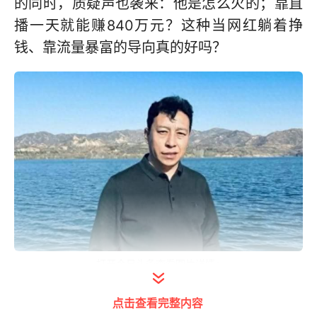
的同时，质疑声也袭来：他是怎么火的；靠直
播一天就能赚840万元？这种当网红躺着挣
钱、靠流量暴富的导向真的好吗？
打开今日头条查看图片详情
“科目三”破圈带火了一个70后
点击查看完整内容