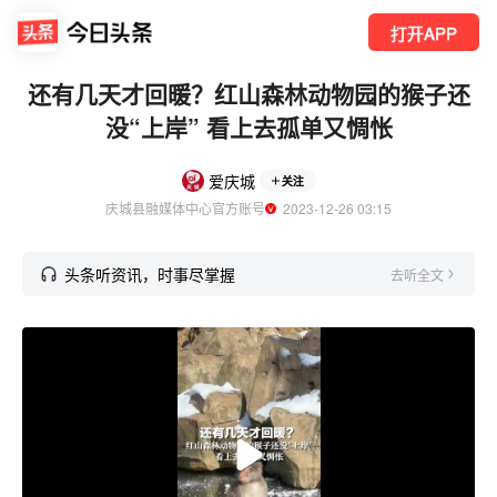
打开APP
还有几天才回暖？红山森林动物园的猴子还
没“上岸” 看上去孤单又惆怅
爱庆城
关注
庆城县融媒体中心官方账号
  2023-12-26 03:15
头条听资讯，时事尽掌握
去听全文