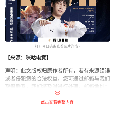
打开今日头条查看图片详情
【来源：咪咕电竞】
声明：此文版权归原作者所有，若有来源错误
或者侵犯您的合法权益，您可通过邮箱与我们
取得联系，我们将及时进行处理。邮箱地址：
jpbl@jp.jiupainews.com
点击查看完整内容