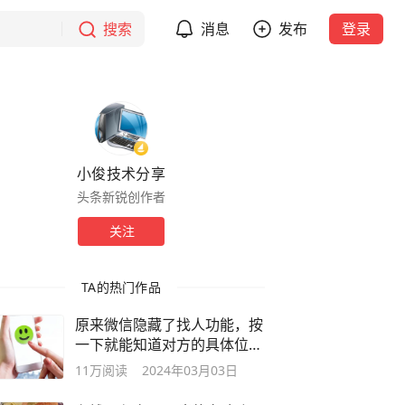
搜索
消息
发布
登录
小俊技术分享
头条新锐创作者
关注
TA的热门作品
原来微信隐藏了找人功能，按
一下就能知道对方的具体位
置，很实用
11万
阅读
2024年03月03日