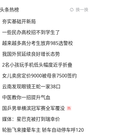
头条热榜
换一换
夯实基础开新局
一些民办高校招不到学生了
越来越多高分考生放弃985选警校
我国外贸延续良好增长态势
2名小孩玩手机低头幅度近乎折叠
女儿卖房定价9000被母亲7500签约
云南发现眼镜王蛇一家38口
中医教你一招提升气血
国乒男单横滨冠军赛全军覆没
媒体：星巴克被打到瑞幸价
轮胎飞来撞晕车主 轿车自动停车呼120