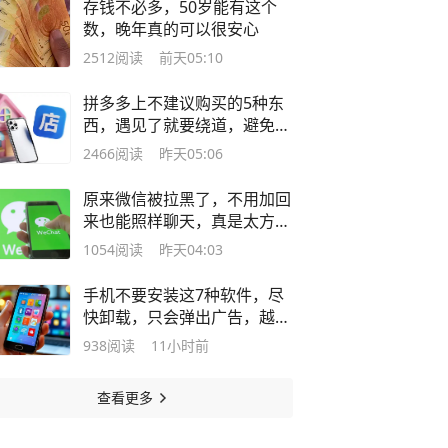
存钱不必多，50岁能有这个
数，晚年真的可以很安心
2512
阅读
前天05:10
拼多多上不建议购买的5种东
西，遇见了就要绕道，避免被
坑被套路
2466
阅读
昨天05:06
原来微信被拉黑了，不用加回
来也能照样聊天，真是太方便
了
1054
阅读
昨天04:03
手机不要安装这7种软件，尽
快卸载，只会弹出广告，越用
越卡
938
阅读
11小时前
查看更多