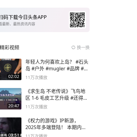
扫码下载今日头条APP
看最新、最热资讯内容
精彩视频
换一换
年轻人为何喜欢上岛？ #石头
岛 #户外 #mugler #品牌 #足
球流氓
02:02
11万
次播放
《求生岛 不老传说》飞鸟地
区 1-6 毛皮工艺升级 #还得是
主机大作
20:47
11万
次播放
《权力的游戏》IP新游，
2025年多端登陆！ 本期内容
概要
03:51
11万
次播放