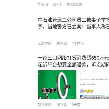
华商网
3
评论
昨天02:30
中石油管道二公司员工被妻子举
予，当地警方已立案；当事人称
上游财经
39
评论
1小时前
一家三口网络打赏消费超650万
起诉平台想要全额退款，诉讼期间
鹊华视频
10
评论
9天前