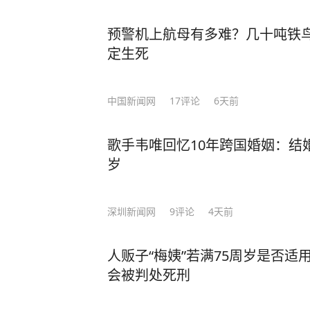
预警机上航母有多难？几十吨铁鸟
定生死
中国新闻网
17
评论
6天前
歌手韦唯回忆10年跨国婚姻：结
岁
深圳新闻网
9
评论
4天前
人贩子“梅姨”若满75周岁是否
会被判处死刑