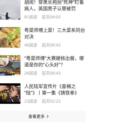
胡闹！穿黑长袍扮“死神”盯看
病人，英国男子认罪被罚
81
阅读
前天04:03
粤菜师傅上菜！三大菜系同台
对决
46
阅读
前天06:43
“粤菜师傅”大赛硬核出餐，哪
道是你的“心头好”？
26
阅读
前天06:43
人民陆军宣传片《奋楫之
“陆”》丨第一集《铸铁拳》
23
阅读
前天02:23
查看更多