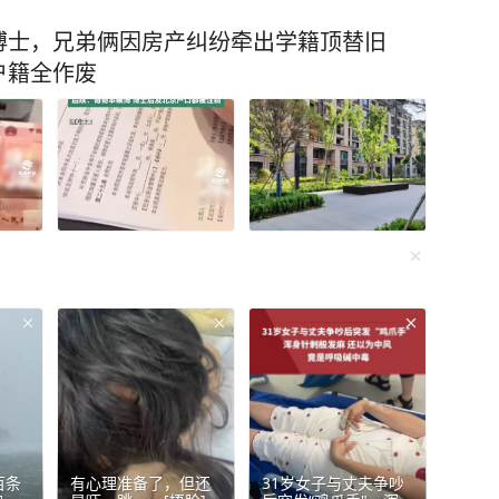
博士，兄弟俩因房产纠纷牵出学籍顶替旧
户籍全作废
百条
有心理准备了，但还
31岁女子与丈夫争吵