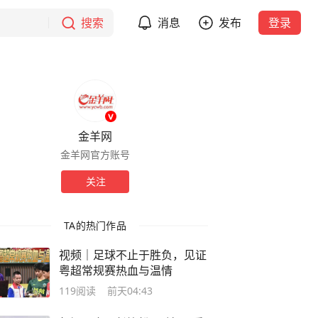
搜索
消息
发布
登录
金羊网
金羊网官方账号
关注
TA的热门作品
视频｜足球不止于胜负，见证
粤超常规赛热血与温情
119
阅读
前天04:43