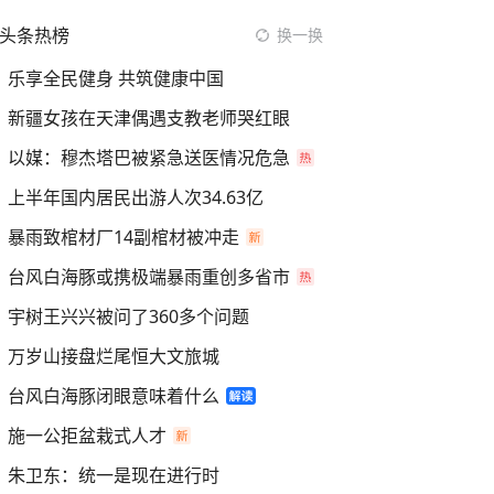
头条热榜
换一换
乐享全民健身 共筑健康中国
新疆女孩在天津偶遇支教老师哭红眼
以媒：穆杰塔巴被紧急送医情况危急
上半年国内居民出游人次34.63亿
暴雨致棺材厂14副棺材被冲走
台风白海豚或携极端暴雨重创多省市
宇树王兴兴被问了360多个问题
万岁山接盘烂尾恒大文旅城
台风白海豚闭眼意味着什么
施一公拒盆栽式人才
朱卫东：统一是现在进行时