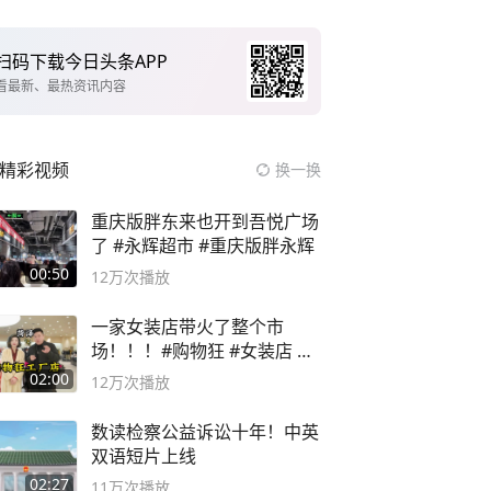
扫码下载今日头条APP
看最新、最热资讯内容
精彩视频
换一换
重庆版胖东来也开到吾悦广场
了 #永辉超市 #重庆版胖永辉
00:50
12万
次播放
一家女装店带火了整个市
场！！！#购物狂 #女装店 #
高品质女装
02:00
12万
次播放
数读检察公益诉讼十年！中英
双语短片上线
02:27
11万
次播放