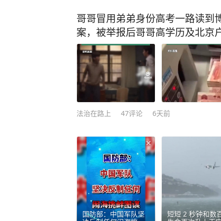
哥哥冒用弟弟身份高考一路读到
案，被举报后哥哥高学历及北京
法治在路上
47
评论
6天前
国防部：中国军队坚
短短 2 秒钟和数