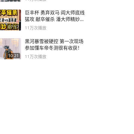
巨丰杯 勇弃双马 阎大师底线
猛攻 献卒催杀 潘大师精妙入
局
07:57
11万
次播放
黑河暴雪被硬控 第一次现场
参加懂车帝冬测很有收获！
10:21
11万
次播放