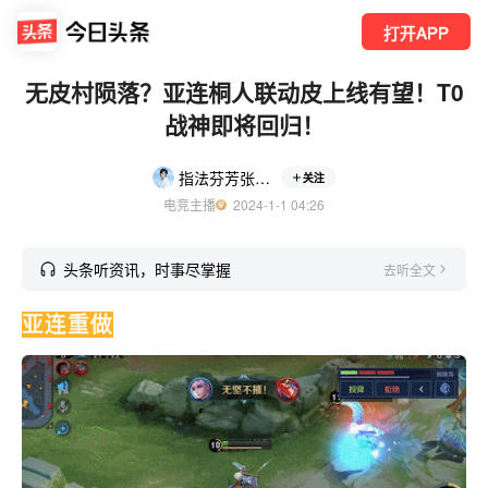
打开APP
无皮村陨落？亚连桐人联动皮上线有望！T0
战神即将回归！
指法芬芳张大仙
关注
电竞主播
  2024-1-1 04:26
头条听资讯，时事尽掌握
去听全文
亚连重做